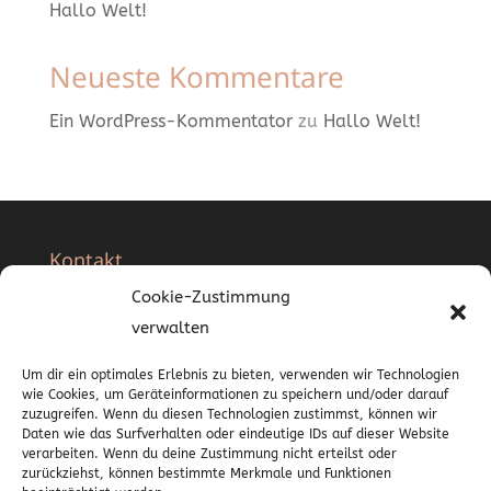
Hallo Welt!
Neueste Kommentare
Ein WordPress-Kommentator
zu
Hallo Welt!
Kontakt
Cookie-Zustimmung
Aurum Beauty Wellness
verwalten
Moerser Str. 85
Um dir ein optimales Erlebnis zu bieten, verwenden wir Technologien
40667 Meerbusch
wie Cookies, um Geräteinformationen zu speichern und/oder darauf
zuzugreifen. Wenn du diesen Technologien zustimmst, können wir
0173 4328853
Daten wie das Surfverhalten oder eindeutige IDs auf dieser Website
verarbeiten. Wenn du deine Zustimmung nicht erteilst oder
info@aurum-beauty-wellness.com
zurückziehst, können bestimmte Merkmale und Funktionen