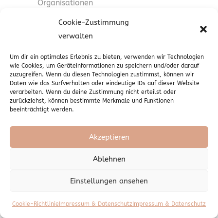
Organisationen
falls möglich die geplante Dauer, für die
Cookie-Zustimmung
die personenbezogenen Daten gespeichert
verwalten
werden, oder, falls dies nicht möglich ist,
die Kriterien für die Festlegung dieser
Um dir ein optimales Erlebnis zu bieten, verwenden wir Technologien
Dauer
wie Cookies, um Geräteinformationen zu speichern und/oder darauf
zuzugreifen. Wenn du diesen Technologien zustimmst, können wir
das Bestehen eines Rechts auf Berichtigung
Daten wie das Surfverhalten oder eindeutige IDs auf dieser Website
oder Löschung der sie betreffenden
verarbeiten. Wenn du deine Zustimmung nicht erteilst oder
zurückziehst, können bestimmte Merkmale und Funktionen
personenbezogenen Daten oder auf
beeinträchtigt werden.
Einschränkung der Verarbeitung durch den
Verantwortlichen oder eines
Akzeptieren
Widerspruchsrechts gegen diese
Verarbeitung
Ablehnen
das Bestehen eines Beschwerderechts bei
einer Aufsichtsbehörde
Einstellungen ansehen
wenn die personenbezogenen Daten nicht
Cookie-Richtlinie
bei der betroffenen Person erhoben
Impressum & Datenschutz
Impressum & Datenschutz
werden: Alle verfügbaren Informationen